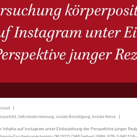
rized
örperbild
,
Selbstwahrnehmung
,
soziale Bestätigung
,
Soziale Netze
r Inhalte auf Instagram unter Einbeziehung der Perspektive junger Rezi
theorie Erscheinungstermin: 08/2023 (348 Seiten) ISBN: 978-3-941159