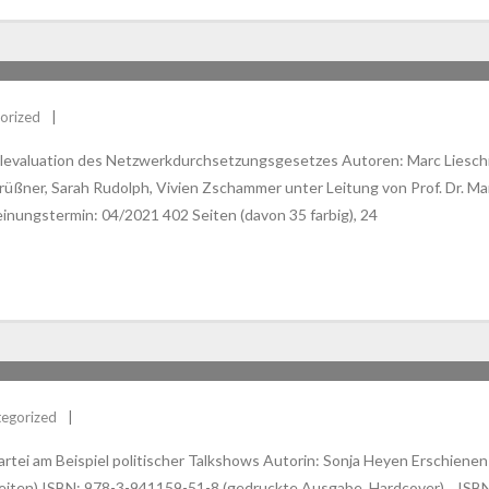
AKTISCHEN ANWENDUNG
orized
levaluation des Netzwerkdurchsetzungsgesetzes Autoren: Marc Lieschin
üßner, Sarah Rudolph, Vivien Zschammer unter Leitung von Prof. Dr. Mar
inungstermin: 04/2021 402 Seiten (davon 35 farbig), 24
egorized
rtei am Beispiel politischer Talkshows Autorin: Sonja Heyen Erschienen
eiten) ISBN: 978-3-941159-51-8 (gedruckte Ausgabe, Hardcover) ISBN