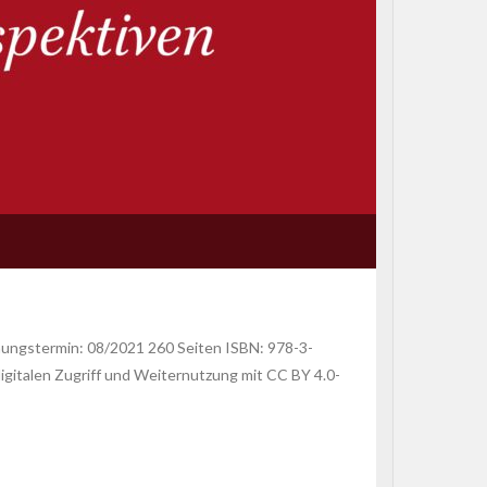
ungstermin: 08/2021 260 Seiten ISBN: 978-3-
gitalen Zugriff und Weiternutzung mit CC BY 4.0-