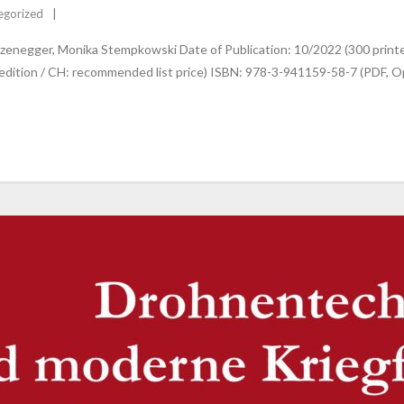
egorized
arzenegger, Monika Stempkowski Date of Publication: 10/2022 (300 prin
nd edition / CH: recommended list price) ISBN: 978-3-941159-58-7 (PDF, 