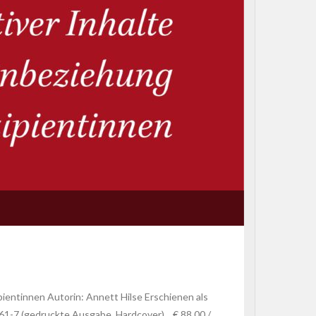
pientinnen Autorin: Annett Hilse Erschienen als
-61-7 (gedruckte Ausgabe, Hardcover) € 88,00 /