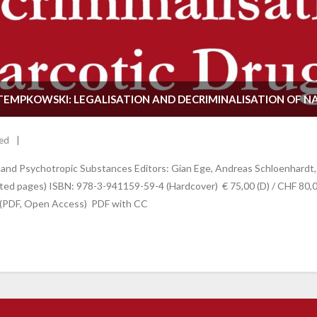
MPKOWSKI: LEGALISATION AND DECRIMINALISATION OF NA
ed
gs and Psychotropic Substances Editors: Gian Ege, Andreas Schloenhardt
ed pages) ISBN: 978-3-941159-59-4 (Hardcover) € 75,00 (D) / CHF 80,00(
 (PDF, Open Access) PDF with CC