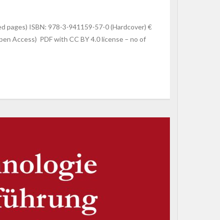
ted pages) ISBN: 978-3-941159-57-0 (Hardcover) €
Open Access) PDF with CC BY 4.0 license – no of