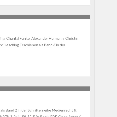
g, Chantal Funke, Alexander Hermann, Christin
c Liesching Erschienen als Band 3 in der
 als Band 2 in der Schriftenreihe Medienrecht &
: 978-3-941159-52-5 (e-Book, PDF, Open Access)