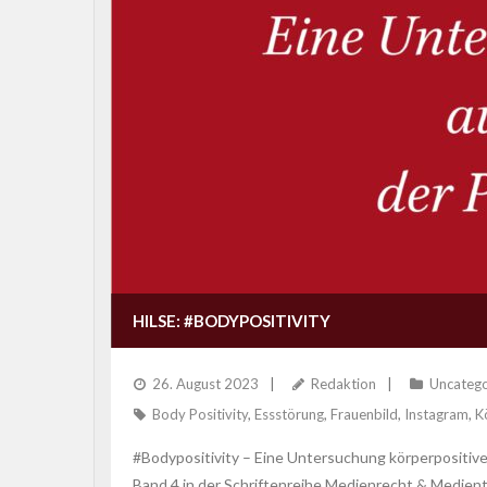
HILSE: #BODYPOSITIVITY
26. August 2023
Redaktion
Uncatego
Body Positivity
,
Essstörung
,
Frauenbild
,
Instagram
,
K
#Bodypositivity – Eine Untersuchung körperpositive
Band 4 in der Schriftenreihe Medienrecht & Medien