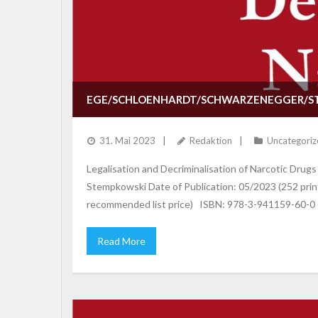
EGE/SCHLOENHARDT/SCHWARZENEGGER/STE
SUBSTANCES
31. Mai 2023
Redaktion
Uncategoriz
Legalisation and Decriminalisation of Narcotic Dru
Stempkowski Date of Publication: 05/2023 (252 print
recommended list price) ISBN: 978-3-941159-60-0
Read More