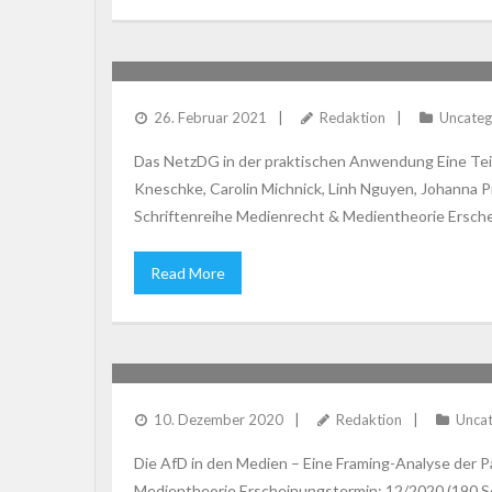
LIESCHING ET AL: DAS NETZDG IN DER PR
26. Februar 2021
Redaktion
Uncateg
Das NetzDG in der praktischen Anwendung Eine Tei
Kneschke, Carolin Michnick, Linh Nguyen, Johanna Pr
Schriftenreihe Medienrecht & Medientheorie Ersche
Read More
HEYEN: DIE AFD IN DEN MEDIEN
10. Dezember 2020
Redaktion
Uncat
Die AfD in den Medien – Eine Framing-Analyse der Pa
Medientheorie Erscheinungstermin: 12/2020 (190 S