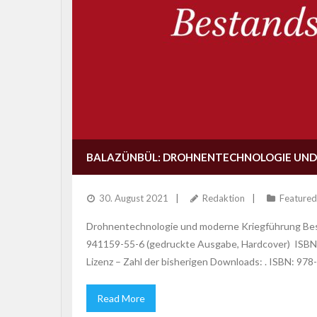
BALAZÜNBÜL: DROHNENTECHNOLOGIE UND
30. August 2021
Redaktion
Featured
Drohnentechnologie und moderne Kriegführung Bes
941159-55-6 (gedruckte Ausgabe, Hardcover) ISBN: 
Lizenz – Zahl der bisherigen Downloads: . ISBN: 97
Read More