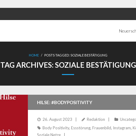
Neuersc
HOME
/
POSTS TAGGED:
SOZIALE BESTÄTIGUNG
TAG ARCHIVES:
SOZIALE BESTÄTIGUNG
HILSE: #BODYPOSITIVITY
26. August 2023
Redaktion
Uncatego
Body Positivity
,
Essstörung
,
Frauenbild
,
Instagram
,
K
Soziale Netze