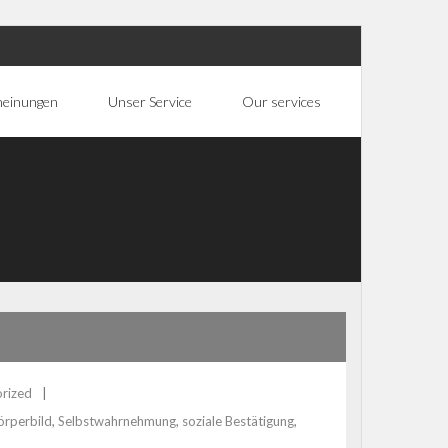
heinungen
Unser Service
Our services
rized
örperbild
,
Selbstwahrnehmung
,
soziale Bestätigung
,