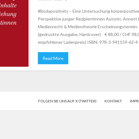
#Bodypositivity – Eine Untersuchung körperpositive
Perspektive junger Rezipientinnen Autorin: Annett H
Medienrecht & Medientheorie Erscheinungstermin: 
(gedruckte Ausgabe, Hardcover) € 88,00 / CHF 98,0
empfohlener Ladenpreis) ISBN: 978-3-941159-62-4 
Read More
FOLGEN SIE UNS AUF X (TWITTER)
KONTAKT
IMP