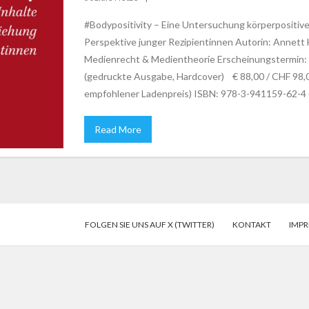
#Bodypositivity – Eine Untersuchung körperpositive
Perspektive junger Rezipientinnen Autorin: Annett H
Medienrecht & Medientheorie Erscheinungstermin: 
(gedruckte Ausgabe, Hardcover) € 88,00 / CHF 98,0
empfohlener Ladenpreis) ISBN: 978-3-941159-62-4 
Read More
FOLGEN SIE UNS AUF X (TWITTER)
KONTAKT
IMP