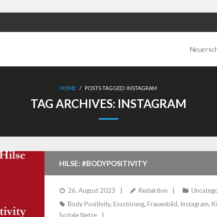
Neuersc
HOME
/
POSTS TAGGED:
INSTAGRAM
TAG ARCHIVES:
INSTAGRAM
HILSE: #BODYPOSITIVITY
26. August 2023
Redaktion
Uncatego
Body Positivity
,
Essstörung
,
Frauenbild
,
Instagram
,
K
Soziale Netze