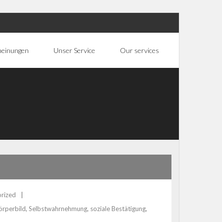
heinungen
Unser Service
Our services
rized
örperbild
,
Selbstwahrnehmung
,
soziale Bestätigung
,