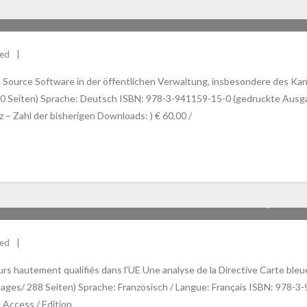
ICHE VORAUSSETZUNGEN DER NUTZUNG VON OPEN SOURCE S
S BERN
zed
ource Software in der öffentlichen Verwaltung, insbesondere des Kan
200 Seiten) Sprache: Deutsch ISBN: 978-3-941159-15-0 (gedruckte Aus
 Zahl der bisherigen Downloads: ) € 60,00 /
ION ET DE SÉJOUR DES TRAVAILLEURS HAUTEMENT QUALIFIÉS
zed
leurs hautement qualifiés dans l’UE Une analyse de la Directive Carte 
pages/ 288 Seiten) Sprache: Französisch / Langue: Français ISBN: 978-
 Access / Edition