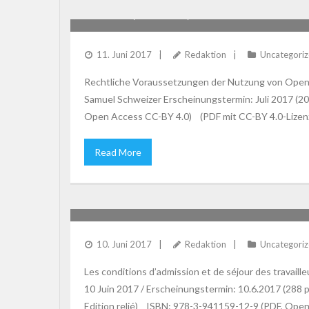
POLEDNA, SCHLAURI, SCHWEIZER: RECHTL
VERWALTUNG, INSBESONDERE DES KANTON
11. Juni 2017
Redaktion
Uncategori
Rechtliche Voraussetzungen der Nutzung von Open S
Samuel Schweizer Erscheinungstermin: Juli 2017 (
Open Access CC-BY 4.0) (PDF mit CC-BY 4.0-Lizenz –
Read More
POSSE-OUSMANE: LES CONDITIONS D’ADMISS
10. Juni 2017
Redaktion
Uncategori
Les conditions d’admission et de séjour des travail
10 Juin 2017 / Erscheinungstermin: 10.6.2017 (288 
Edition relié) ISBN: 978-3-941159-12-9 (PDF, Open