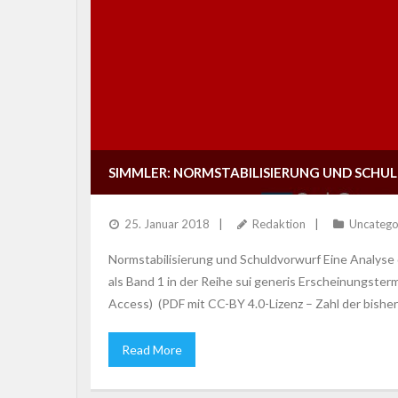
SIMMLER: NORMSTABILISIERUNG UND SCH
25. Januar 2018
Redaktion
Uncatego
Normstabilisierung und Schuldvorwurf Eine Analyse de
als Band 1 in der Reihe sui generis Erscheinungst
Access) (PDF mit CC-BY 4.0-Lizenz – Zahl der bishe
Read More