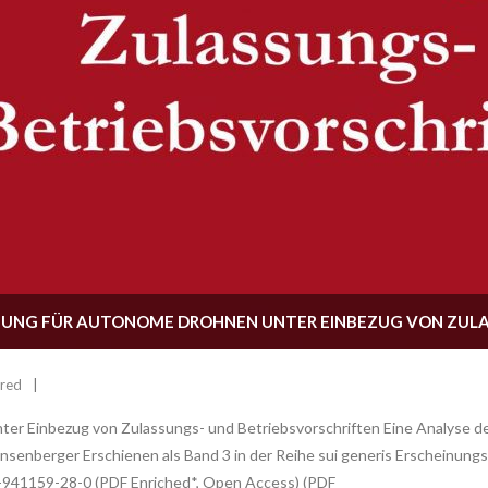
FTUNG FÜR AUTONOME DROHNEN UNTER EINBEZUG VON ZUL
ured
ter Einbezug von Zulassungs- und Betriebsvorschriften Eine Analyse der 
io Hänsenberger Erschienen als Band 3 in der Reihe sui generis Erscheinu
-941159-28-0 (PDF Enriched*, Open Access) (PDF