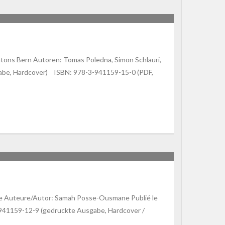
OFTWARE IN DER ÖFFENTLICHEN
tons Bern Autoren: Tomas Poledna, Simon Schlauri,
gabe, Hardcover) ISBN: 978-3-941159-15-0 (PDF,
 DANS L’UE
bleue Auteure/Autor: Samah Posse-Ousmane Publié le
3-941159-12-9 (gedruckte Ausgabe, Hardcover /