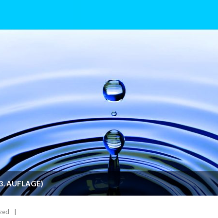
3. AUFLAGE)
zed