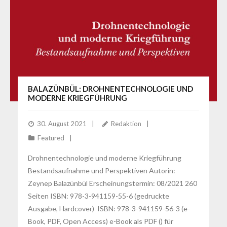
BALAZÜNBÜL: DROHNENTECHNOLOGIE UND
MODERNE KRIEGFÜHRUNG
30. August 2021
Redaktion
Featured
Drohnentechnologie und moderne Kriegführung
Bestandsaufnahme und Perspektiven Autorin:
Zeynep Balazünbül Erscheinungstermin: 08/2021 260
Seiten ISBN: 978-3-941159-55-6 (gedruckte
Ausgabe, Hardcover) ISBN: 978-3-941159-56-3 (e-
Book, PDF, Open Access) e-Book als PDF () für