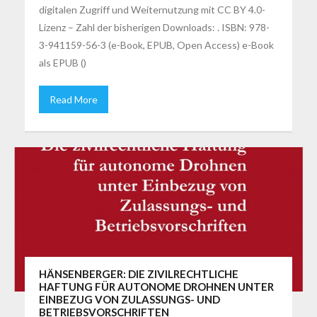
digitalen Zugriff und Weiternutzung mit CC BY 4.0-
Lizenz – Zahl der bisherigen Downloads: . ISBN: 978-
3-941159-56-3 (e-Book, EPUB, Open Access) e-Book
als EPUB ()
Read More
HÄNSENBERGER: DIE ZIVILRECHTLICHE
HAFTUNG FÜR AUTONOME DROHNEN UNTER
EINBEZUG VON ZULASSUNGS- UND
BETRIEBSVORSCHRIFTEN