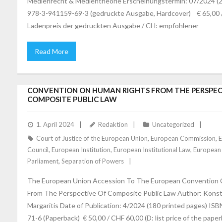
Medienrecht & Medientheorie Erscheinungstermin: 07/2024 (2
978-3-941159-69-3 (gedruckte Ausgabe, Hardcover) € 65,00 /
Ladenpreis der gedruckten Ausgabe / CH: empfohlener
Read More
MARGARITIS: THE EUROPEAN UNION ACCESSION TO 
CONVENTION ON HUMAN RIGHTS FROM THE PERSPEC
COMPOSITE PUBLIC LAW
1. April 2024
Redaktion
Uncategorized
Court of Justice of the European Union
,
European Commission
,
E
Council
,
European Institution
,
European Institutional Law
,
European
Parliament
,
Separation of Powers
The European Union Accession To The European Convention
From The Perspective Of Composite Public Law Author: Kons
Margaritis Date of Publication: 4/2024 (180 printed pages) IS
71-6 (Paperback) € 50,00 / CHF 60,00 (D: list price of the paper