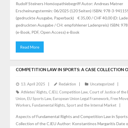
Rudolf Steiners Homöopathiebegriff Autor: Andreas Matner
Erscheinungstermin: 06/2025 (120 Seiten) ISBN: 978-3-94115
(gedruckte Ausgabe, Paperback) € 35,00 / CHF 40,00 (D: Lade
gedruckten Ausgabe / CH: empfohlener Ladenpreis) ISBN: 97
(e-Book, PDF, Open Access) e-Book
Read More
MARGARITIS: ASPECTS OF FUNDAMENTAL RIGHTS A
COMPETITION LAW IN SPORTS: A CASE COLLECTION O
13. April 2025
Redaktion
Uncategorized
Athletes' Rights
,
CJEU
,
Competition Law
,
Court of Justice of th
Union
,
EU Sports Law
,
European Union Legal Framework
,
Free Move
Workers
,
Fundamental Rights
,
Sport and the Internal Market
Aspects of Fundamental Rights and Competition Law in Sports
Collection of the CJEU Author: Konstantinos Margaritis Date o