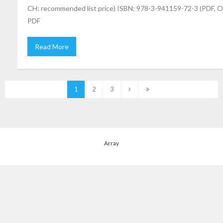
CH: recommended list price) ISBN: 978-3-941159-72-3 (PDF, 
PDF
Read More
1
2
3
Array