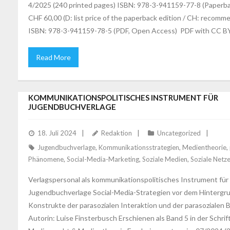
4/2025 (240 printed pages) ISBN: 978-3-941159-77-8 (Paperba
CHF 60,00 (D: list price of the paperback edition / CH: recomme
ISBN: 978-3-941159-78-5 (PDF, Open Access) PDF with CC B
Read More
FINSTERBUSCH: VERLAGSPERSONAL ALS
KOMMUNIKATIONSPOLITISCHES INSTRUMENT FÜR
JUGENDBUCHVERLAGE
18. Juli 2024
Redaktion
Uncategorized
Jugendbuchverlage
,
Kommunikationsstrategien
,
Medientheorie
,
Phänomene
,
Social-Media-Marketing
,
Soziale Medien
,
Soziale Netz
Verlagspersonal als kommunikationspolitisches Instrument für
Jugendbuchverlage Social-Media-Strategien vor dem Hintergr
Konstrukte der parasozialen Interaktion und der parasozialen
Autorin: Luise Finsterbusch Erschienen als Band 5 in der Schri