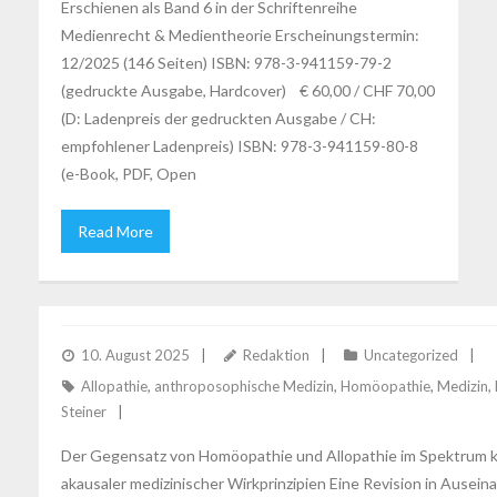
Erschienen als Band 6 in der Schriftenreihe
Medienrecht & Medientheorie Erscheinungstermin:
12/2025 (146 Seiten) ISBN: 978-3-941159-79-2
(gedruckte Ausgabe, Hardcover) € 60,00 / CHF 70,00
(D: Ladenpreis der gedruckten Ausgabe / CH:
empfohlener Ladenpreis) ISBN: 978-3-941159-80-8
(e-Book, PDF, Open
Read More
MATNER: DER GEGENSATZ VON HOMÖOPATHIE UND 
10. August 2025
Redaktion
Uncategorized
Allopathie
,
anthroposophische Medizin
,
Homöopathie
,
Medizin
,
Steiner
Der Gegensatz von Homöopathie und Allopathie im Spektrum k
akausaler medizinischer Wirkprinzipien Eine Revision in Ausei