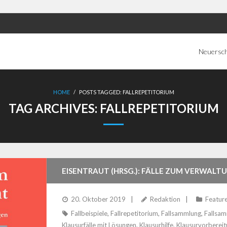
Neuersc
HOME
/
POSTS TAGGED:
FALLREPETITORIUM
TAG ARCHIVES:
FALLREPETITORIUM
EISENTRAUT (HRSG.): FÄLLE ZUM VERWAL
20. Oktober 2019
Redaktion
Featur
Fallbeispiele
,
Fallrepetitorium
,
Fallsammlung
,
Fallsam
Klausurfälle mit Lösungen
,
Klausurhilfe
,
Klausurvorberei