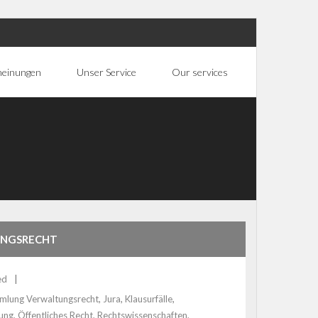
heinungen
Unser Service
Our services
TUNGSRECHT
ed
mlung Verwaltungsrecht
,
Jura
,
Klausurfälle
,
tung
,
Öffentliches Recht
,
Rechtswissenschaften
,