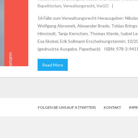
Repetitorium
,
Verwaltungsrecht
,
VwGO
16 Fälle zum Verwaltungsrecht Herausgeber: Nikola
Wolfgang Abromeit, Alexander Brade, Tobias Brings-
Himstedt, Tanja Kernchen, Thomas Kienle, Isabel Lein
Eva Skobel, Erik Sollmann Erscheinungstermin: 10/
(gedruckte Ausgabe, Paperback) ISBN: 978-3-9411
Read More
FOLGEN SIE UNS AUF X (TWITTER)
KONTAKT
IMP