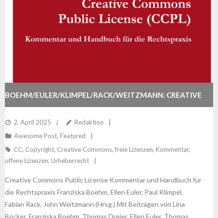
BOEHM/EULER/KLIMPEL/RACK/WEITZMANN: CREATIVE
COMMONS PUBLIC LICENSE
2. April 2025
Redaktion
Awesome Post
,
Featured
CC
,
Copyright
,
Creative Commons
,
freie Lizenzen
,
Kommentar
,
offene Lizenzen
,
Urheberrecht
Creative Commons Public License Kommentar und Handbuch für
die Rechtspraxis Franziska Boehm, Ellen Euler, Paul Klimpel,
Fabian Rack, John Weitzmann (Hrsg.) Mit Beiträgen von Lina
Böcker, Franziska Boehm, Thomas Dreier, Ellen Euler, Thomas