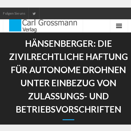
Folgen Sie uns
Neuerscheinungen
HÄNSENBERGER: DIE
Unser Service
ZIVILRECHTLICHE HAFTUNG
Our services
FÜR AUTONOME DROHNEN
UNTER EINBEZUG VON
ZULASSUNGS- UND
BETRIEBSVORSCHRIFTEN