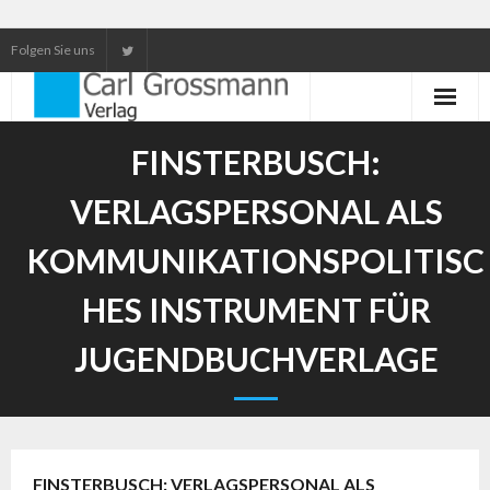
Folgen Sie uns
Neuerscheinungen
FINSTERBUSCH:
Unser Service
VERLAGSPERSONAL ALS
Our services
KOMMUNIKATIONSPOLITISC
HES INSTRUMENT FÜR
JUGENDBUCHVERLAGE
FINSTERBUSCH: VERLAGSPERSONAL ALS