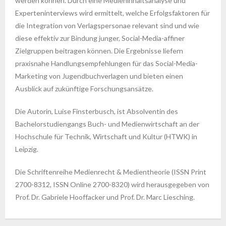
werden können. Durch eine Medieninhaltsanalyse und
Experteninterviews wird ermittelt, welche Erfolgsfaktoren für
die Integration von Verlagspersonae relevant sind und wie
diese effektiv zur Bindung junger, Social-Media-affiner
Zielgruppen beitragen können. Die Ergebnisse liefern
praxisnahe Handlungsempfehlungen für das Social-Media-
Marketing von Jugend­buchverlagen und bieten einen
Ausblick auf zukünftige Forschungs­ansätze.
Die Autorin, Luise Finsterbusch, ist Absolventin des
Bachelorstudiengangs Buch- und Medien­wirtschaft an der
Hochschule für Technik, Wirt­schaft und Kultur (HTWK) in
Leipzig.
Die Schriftenreihe Medienrecht & Medientheorie (ISSN Print
2700-8312, ISSN Online 2700-8320) wird herausgegeben von
Prof. Dr. Gabriele Hooffacker und Prof. Dr. Marc Liesching.