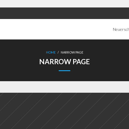
Neuersc
HOME
/
NARROW PAGE
NARROW PAGE