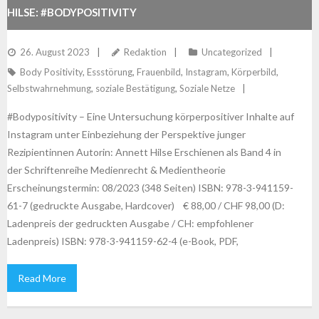
HILSE: #BODYPOSITIVITY
26. August 2023
Redaktion
Uncategorized
Body Positivity
,
Essstörung
,
Frauenbild
,
Instagram
,
Körperbild
,
Selbstwahrnehmung
,
soziale Bestätigung
,
Soziale Netze
#Bodypositivity – Eine Untersuchung körperpositiver Inhalte auf
Instagram unter Einbeziehung der Perspektive junger
Rezipientinnen Autorin: Annett Hilse Erschienen als Band 4 in
der Schriftenreihe Medienrecht & Medientheorie
Erscheinungstermin: 08/2023 (348 Seiten) ISBN: 978-3-941159-
61-7 (gedruckte Ausgabe, Hardcover) € 88,00 / CHF 98,00 (D:
Ladenpreis der gedruckten Ausgabe / CH: empfohlener
Ladenpreis) ISBN: 978-3-941159-62-4 (e-Book, PDF,
Read More