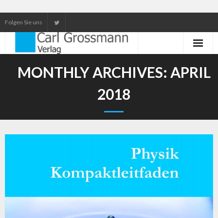
Folgen Sie uns
Neuerscheinungen
MONTHLY ARCHIVES:
APRIL
Unser Service
2018
Our services