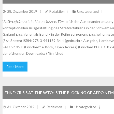
AUSEINANDERSETZUNG MIT DER KONZEPTIONELLEN AUSG
28. Dezember 2019
Redaktion
Uncategorized
Waffengleichheit im Vorverfahren: Eine kritische Auseinandersetzung 
STRAFVERFAHRENS IN DER SCHWEIZ
konzeptionellen Ausgestaltung des Strafverfahrens in der Schweiz Au
Garland Erschienen als Band 7 in der Reihe sui generis Erscheinungst
(364 Seiten) ISBN: 978-3-941159-34-1 (gedruckte Ausgabe, Hardcov
941159-35-8 (Enriched* e-Book, Open Access) (Enriched PDF CC BY 4.
der bisherigen Downloads: ) *Enriched
Read More
LEHNE: CRISIS AT THE WTO: IS THE BLOCKING OF APPOINT
WTO APPELLATE BODY BY THE UNITED STATES LEGALLY JUS
31. Oktober 2019
Redaktion
Uncategorized