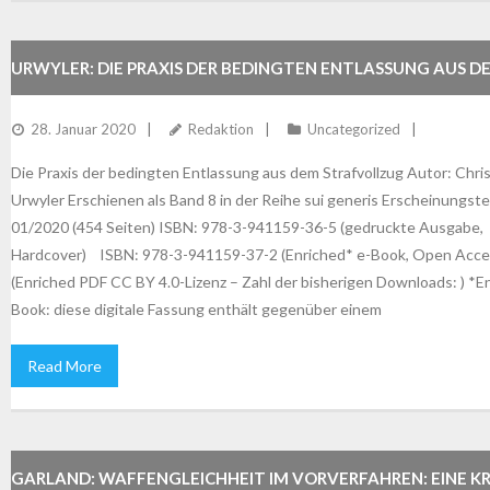
URWYLER: DIE PRAXIS DER BEDINGTEN ENTLASSUNG AUS D
STRAFVOLLZUG
28. Januar 2020
Redaktion
Uncategorized
Die Praxis der bedingten Entlassung aus dem Strafvollzug Autor: Chri
Urwyler Erschienen als Band 8 in der Reihe sui generis Erscheinungste
01/2020 (454 Seiten) ISBN: 978-3-941159-36-5 (gedruckte Ausgabe,
Hardcover) ISBN: 978-3-941159-37-2 (Enriched* e-Book, Open Acce
(Enriched PDF CC BY 4.0-Lizenz – Zahl der bisherigen Downloads: ) *E
Book: diese digitale Fassung enthält gegenüber einem
Read More
GARLAND: WAFFENGLEICHHEIT IM VORVERFAHREN: EINE KR