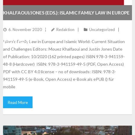
KHALFAOUI/JONES (EDS.): ISLAMIC FAMILY LAW IN EUROPE
AND ISLAMIC WORLD: CURRENT SITUATION AND
6. November 2020
Redaktion
Uncategorized
Islamic Family Law in Europe and Islamic World: Current Situation
CHALLENGES
and Challenges Editors: Mouez Khalfaoui and Justin Jones Date
of Publication: 10/2020 (162 printed pages) ISBN 978-3-941159-
48-8 (Hardcover) ISBN: 978-3-941159-49-5 (PDF, Open Access)
PDF with CC BY 4.0 license – no of downloads: ISBN: 978-3-
941159-49-5 (e-Book, Open Access) e-Book als ePUB () für
mobile
Read More