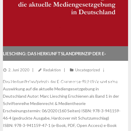
LIESCHING: DAS HERKUNFTSLANDPRINZIP DER E‐
COMMERCE-RICHTLINIE UND SEINE AUSWIRKUNG AUF DIE
2. Juni 2020
Redaktion
Uncategorized
Das Herkunftslandprinzip der E‐Commerce-Richtlinie und seine
AKTUELLE MEDIENGESETZGEBUNG IN DEUTSCHLAND
Auswirkung auf die aktuelle Mediengesetzgebung in
Deutschland Autor: Marc Liesching Erschienen als Band 1 in der
Schriftenreihe Medienrecht & Medientheorie
Erscheinungstermin: 06/2020 (160 Seiten) ISBN: 978-3-941159-
46-4 (gedruckte Ausgabe, Hardcover mit Schutzumschlag)
ISBN: 978-3-941159-47-1 (e-Book, PDF, Open Access) e-Book