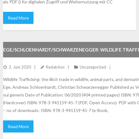
als PDF () für digitalen Zugriff und Weiternutzung mit CC
Read More
EGE/SCHLOENHARDT/SCHWARZENEGGER: WILDLIFE TRAFFI
ILLICIT TRADE IN WILDLIFE, ANIMAL PARTS, AND DERIVATIV
2. Juni 2020
Redaktion
Uncategorized
Wildlife Trafficking: the illicit trade in wildlife, animal parts, and deriva
Ege, Andreas Schloenhardt, Christian Schwarzenegger Published as Vol
sui generis Date of Publication: 06/2020 (404 printed pages) ISBN: 
(Hardcover) ISBN: 978-3-941159-45-7 (PDF, Open Access) PDF with C
– no of downloads: ISBN: 978-3-941159-45-7 (e-Book,
Read More