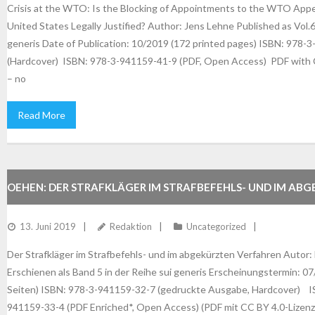
Crisis at the WTO: Is the Blocking of Appointments to the WTO Appe
United States Legally Justified? Author: Jens Lehne Published as Vol.6 
generis Date of Publication: 10/2019 (172 printed pages) ISBN: 978-
(Hardcover) ISBN: 978-3-941159-41-9 (PDF, Open Access) PDF with C
– no
Read More
OEHEN: DER STRAFKLÄGER IM STRAFBEFEHLS- UND IM AB
VERFAHREN
13. Juni 2019
Redaktion
Uncategorized
Der Strafkläger im Strafbefehls- und im abgekürzten Verfahren Autor
Erschienen als Band 5 in der Reihe sui generis Erscheinungstermin: 0
Seiten) ISBN: 978-3-941159-32-7 (gedruckte Ausgabe, Hardcover) I
941159-33-4 (PDF Enriched*, Open Access) (PDF mit CC BY 4.0-Lizenz 