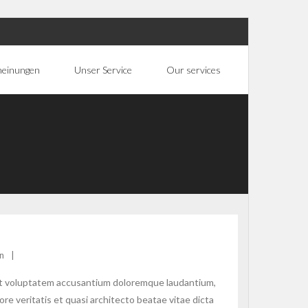
heinungen
Unser Service
Our services
n
 sit voluptatem accusantium doloremque laudantium,
re veritatis et quasi architecto beatae vitae dicta