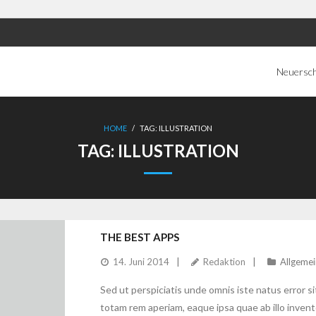
Neuersc
HOME
/
TAG:
ILLUSTRATION
TAG:
ILLUSTRATION
THE BEST APPS
14. Juni 2014
Redaktion
Allgemei
Sed ut perspiciatis unde omnis iste natus error
totam rem aperiam, eaque ipsa quae ab illo invento