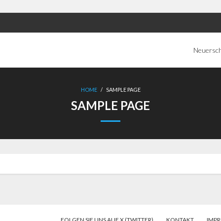
Neuersc
HOME
/
SAMPLE PAGE
SAMPLE PAGE
FOLGEN SIE UNS AUF X (TWITTER)
KONTAKT
IMP