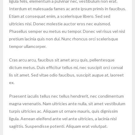
ligula felis, elementum a pulvinar nec, vestibulum non erat.
Interdum et malesuada fames ac ante ipsum primis in faucibus.
Etiam at consequat enim, a scelerisque libero. Sed sed
ultricies nisi. Donec molestie auctor eros nec euismod.
Phasellus semper eu metus eu tempor. Donec vel risus vel nisl
pretium lacinia quis non dui. Nunc rhoncus orci scelerisque
tempor ullamcorper.
Cras arcu arcu, faucibus sit amet arcu quis, pellentesque
dictum metus. Duis efficitur tellus mi, nec suscipit orci conval
lis sit amet. Sed vitae odio faucibus, suscipit augue at, laoreet
ex.
Praesent iaculis tellus nec tellus hendrerit, nec condimentum
magna venenatis. Nam ultricies ante nulla, sit amet vestibulum
turpis ultricies ac. Aliquam ut ornare mauris, quis dignissim
ligula. Aenean eleifend ante vel ante ultricies, a lacinia nisl
sagittis. Suspendisse potenti. Aliquam erat volutpat.