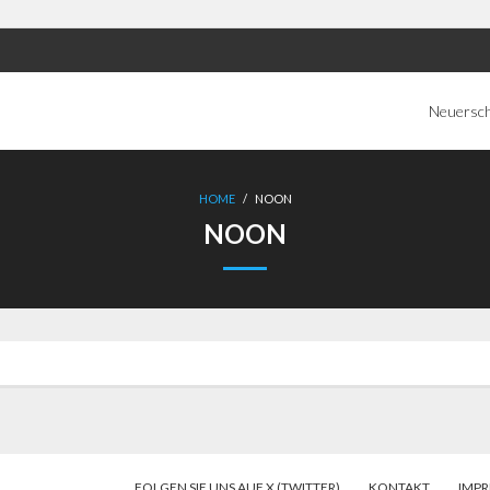
Neuersc
HOME
/
NOON
NOON
FOLGEN SIE UNS AUF X (TWITTER)
KONTAKT
IMP