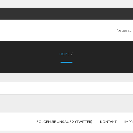
Neuersc
HOME
/
FOLGEN SIE UNS AUF X (TWITTER)
KONTAKT
IMP